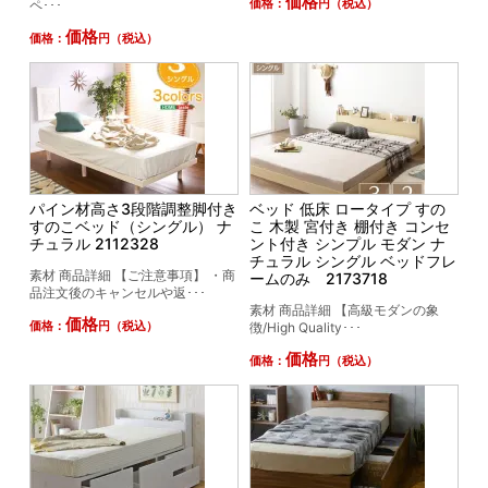
価格
ペ･･･
価格：
円（税込）
価格
価格：
円（税込）
パイン材高さ3段階調整脚付き
ベッド 低床 ロータイプ すの
すのこベッド（シングル） ナ
こ 木製 宮付き 棚付き コンセ
チュラル 2112328
ント付き シンプル モダン ナ
チュラル シングル ベッドフレ
素材 商品詳細 【ご注意事項】 ・商
ームのみ 2173718
品注文後のキャンセルや返･･･
素材 商品詳細 【高級モダンの象
価格
価格：
円（税込）
徴/High Quality･･･
価格
価格：
円（税込）