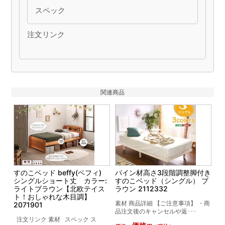
スペック
注文リンク
関連商品
すのこベッド beffy(ベフィ)
パイン材高さ3段階調整脚付き
シングルショート丈 カラー:
すのこベッド（シングル） ブ
ライトブラウン【北欧テイス
ラウン 2112332
ト！おしゃれな木目調】
素材 商品詳細 【ご注意事項】 ・商
2071901
品注文後のキャンセルや返･･･
注文リンク 素材 スペック ス