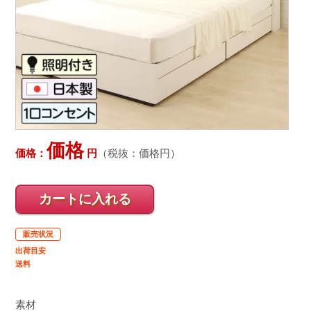
価格
価格：
円
（税抜：
価格
円）
カートに入れる
販売状況
出荷目安
送料
素材