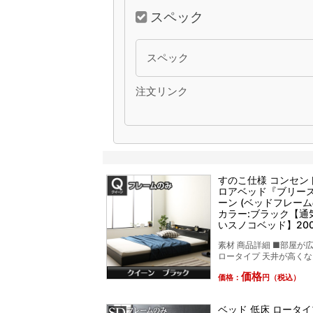
スペック
スペック
注文リンク
すのこ仕様 コンセン
ロアベッド『ブリーズ
ーン (ベッドフレー
カラー:ブラック【通
いスノコベッド】200
素材 商品詳細 ■部屋が
ロータイプ 天井が高くなる
価格
価格：
円（税込）
ベッド 低床 ロータイ