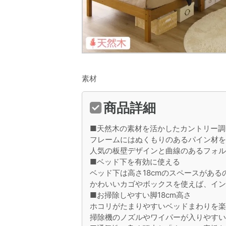
素材
商品詳細
■天然木の素材を活かしたカントリー調
フレームにはぬくもりのあるパイン材
人気の板壁デザインと曲線のあるフォ
■ベッド下を有効に使える
ベッド下は高さ18cmのスペースがあ
かわいいカゴやボックスを使えば、イ
■お掃除しやすい脚18cm高さ
ホコリがたまりやすいベッドまわりを
掃除機のノズルやワイパーが入りやす