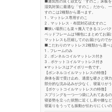
■通気性の良く頑丈な「すのこ」床板を
湿気対策に最適な「すのこ」だから、
すのこは2種類から選べます。
1．マットレス専用すのこ
2．マットレス・布団対応頑丈すのこ
■狭い場所にも楽々搬入できるコンパク
ベッドフレームは1梱包にまとめてお届
マットレスも圧縮してのお届けなので
■こだわりのマットレス2種類から選べ
1．フレームのみ
2．ボンネルコイルマットレス付き
3．ポケットコイルマットレス付き
※マットレスはアイボリー色です。
【ボンネルコイルマットレスの特徴】
身体を面で受け止め、適度な硬さと弾
部分的な沈み込みが少なく、寝返りが
【ポケットコイルマットレスの特徴】
スプリングを一つ一つ袋に入れてある
寝姿勢を立った状態に近くし肩や腰な
寝返りをうっても振動が伝わりにくい