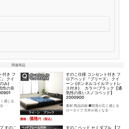
関連商品
ト付き フ
すのこ仕様 コンセント付き フ
』 クイ
ロアベッド『ブリーズ』 クイ
ムのみ)
ーン (ボンネルコイルマットレ
気性の良
ス付き) カラー:ブラック【通
0901
気性の良いスノコベッド】
2000900
広く感じる
･･･
素材 商品詳細 ■部屋が広く感じる
ロータイプ 天井が高くなる･･･
価格
価格：
円（税込）
プ すのこ
すのこベッド セミダブル 【フ