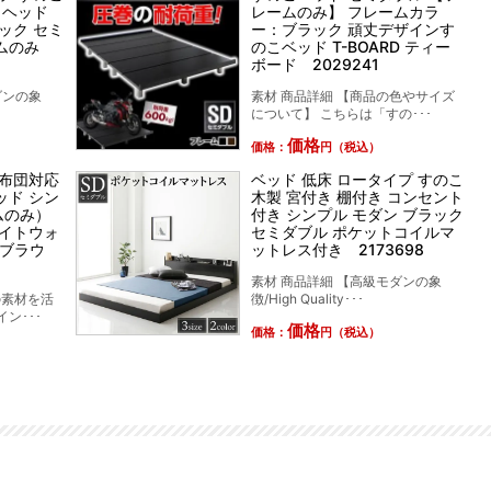
 ヘッド
レームのみ】 フレームカラ
ック セミ
ー：ブラック 頑丈デザインす
ームのみ
のこベッド T-BOARD ティー
ボード 2029241
ダンの象
素材 商品詳細 【商品の色やサイズ
について】 こちらは「すの･･･
価格
価格：
円（税込）
 布団対応
ベッド 低床 ロータイプ すのこ
ッド シン
木製 宮付き 棚付き コンセント
ムのみ）
付き シンプル モダン ブラック
ワイトウォ
セミダブル ポケットコイルマ
トブラウ
ットレス付き 2173698
素材 商品詳細 【高級モダンの象
の素材を活
徴/High Quality･･･
ン･･･
価格
価格：
円（税込）