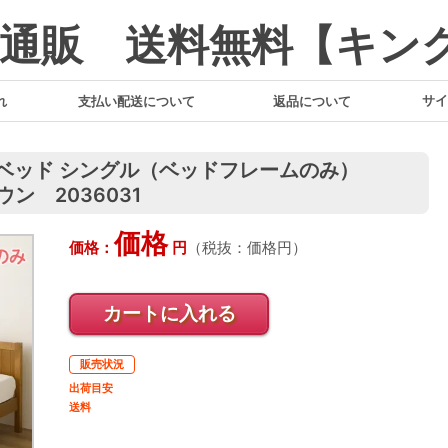
通販 送料無料【キン
サイ
れ
支払い配送について
返品について
こベッド シングル（ベッドフレームのみ）
ン 2036031
価格
価格：
円
（税抜：
価格
円）
カートに入れる
販売状況
出荷目安
送料