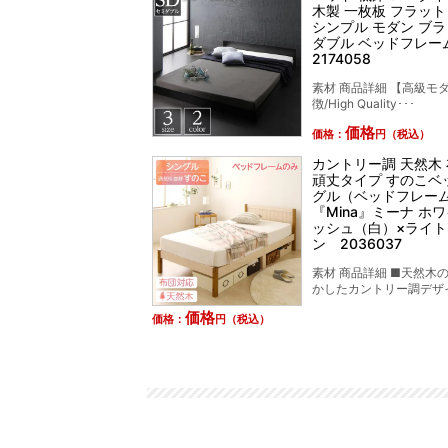
木製 一枚板 フラット
シンプル モダン ブラ
ダブル ベッドフレ
2174058
素材 商品詳細 【高級モ
徴/High Quality･･･
価格
価格：
円（税込）
カントリー調 天然木
頑丈タイプ すのこベ
グル（ベッドフレー
『Mina』ミーナ ホ
ッシュ（白）×ライ
ン 2036037
素材 商品詳細 ■天然木
かしたカントリー調デザイ
価格
価格：
円（税込）