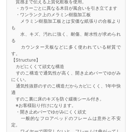
質感まで伝える上質化粧板を使用。
・カラーごとに異なる木目が風合いを引き立てます
・ワンランク上のメラミン樹脂加工板
メラミン樹脂加工板とは安価な紙張りの合板より
も
水、キズ、汚れに強く、耐傷、耐水性が求められ
る
カウンター天板などに多く使われている材質で
す。
【Structure】
カビにくくて頑丈な構造
すのこ構造で通気性が高く、開き止めバーでゆがみ
にくい。
通気性抜群のすのこ構造だからカビにくく、1年中快
適
すのこ裏に床のキズを防ぐ緩衝シール付き。
※お客様貼り付けになります。
・開き止めバーでゆがみにくく頑丈
一般的なフロアベッドのフレームは意外と不安
定。
ワイヤーで固定しないと、フレームは曲がってし