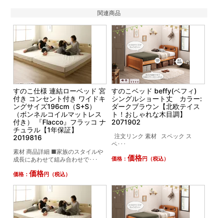
関連商品
すのこ仕様 連結ローベッド 宮
すのこベッド beffy(ベフィ)
付き コンセント付き ワイドキ
シングルショート丈 カラー:
ングサイズ196cm（S+S）
ダークブラウン【北欧テイス
（ボンネルコイルマットレス
ト！おしゃれな木目調】
付き） 『Flacco』フラッコ ナ
2071902
チュラル【1年保証】
注文リンク 素材 スペック ス
2019816
ペ･･･
素材 商品詳細 ■家族のスタイルや
価格
成長にあわせて組み合わせで･･･
価格：
円（税込）
価格
価格：
円（税込）