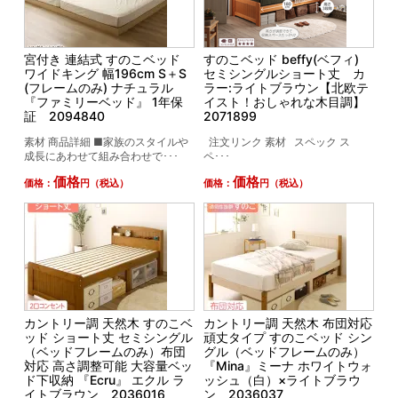
宮付き 連結式 すのこベッド
すのこベッド beffy(ベフィ)
ワイドキング 幅196cm S＋S
セミシングルショート丈 カ
(フレームのみ) ナチュラル
ラー:ライトブラウン【北欧テ
『ファミリーベッド』 1年保
イスト！おしゃれな木目調】
証 2094840
2071899
素材 商品詳細 ■家族のスタイルや
注文リンク 素材 スペック ス
成長にあわせて組み合わせで･･･
ペ･･･
価格
価格
価格：
円（税込）
価格：
円（税込）
カントリー調 天然木 すのこベ
カントリー調 天然木 布団対応
ッド ショート丈 セミシングル
頑丈タイプ すのこベッド シン
（ベッドフレームのみ）布団
グル（ベッドフレームのみ）
対応 高さ調整可能 大容量ベッ
『Mina』ミーナ ホワイトウォ
ド下収納 『Ecru』 エクル ラ
ッシュ（白）×ライトブラウ
イトブラウン 2036016
ン 2036037