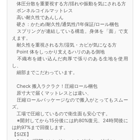
体圧分散を重要視する方/揺れや振動を気にされる方
ボンネルコイルマットレス
高い耐久性であんしん
硬さ：かため/耐久性/通気性/1年保証/ロール梱包
スプリングが連結している構造。身体を「面」で支
えます。
耐久性を重視される方/湿気・カビが気になる方
Point 体をしっかり支えるハリのある側地
不織布を縫い込んだ肉厚で張りのある生地を使用
し、
細部までこだわっています。
Check 搬入ラクラク！圧縮ロール梱包
原寸大で届くマットレスとは違い、
圧縮ロールパッケージなので搬入がとってもスムー
ズ。
工場で圧縮しているので衛生面も安心です。
※開封してから15分後には約80%復元、24時間後に
は約97%まで回復します。
【SIZE】