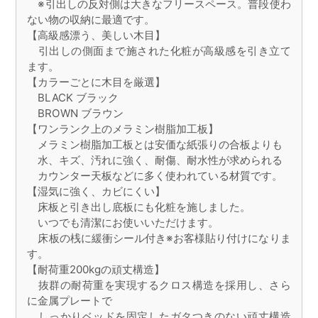
※引出しの反対側は大きなフリースペース。普段使わ
ない物の収納に最適です。
【高級感漂う、美しい木目】
引出しの側面まで施された化粧が高級感を引き立て
ます。
【カラーごとに木目を厳選】
BLACK ブラック
BROWN ブラウン
【ワンランク上のメラミン樹脂加工板】
メラミン樹脂加工板とは安価な紙張りの合板よりも
水、キズ、汚れに強く、耐傷、耐水性が求められる
カウンター天板などに多く使われている材質です。
【湿気に強く、カビにくい】
床板と引き出し底板にも化粧を施しました。
いつでも清潔にお使いいただけます。
床板の桟に緩衝シール付き※お客様貼り付けになりま
す。
【耐荷重200kgの頑丈構造】
抜群の耐荷重を実現するクロス構造を採用し、さら
に金属プレートで
しっかりベッドを固定したガタつきのない頑丈構造