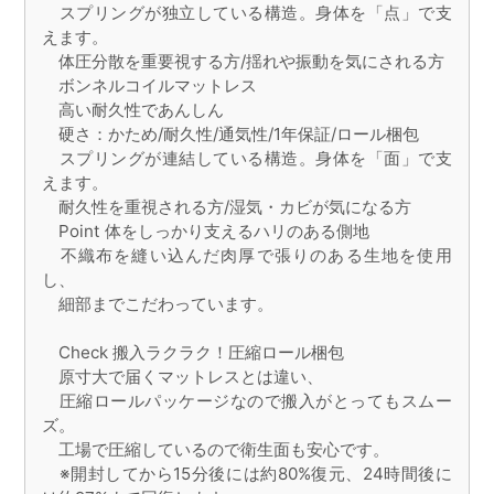
スプリングが独立している構造。身体を「点」で支
えます。
体圧分散を重要視する方/揺れや振動を気にされる方
ボンネルコイルマットレス
高い耐久性であんしん
硬さ：かため/耐久性/通気性/1年保証/ロール梱包
スプリングが連結している構造。身体を「面」で支
えます。
耐久性を重視される方/湿気・カビが気になる方
Point 体をしっかり支えるハリのある側地
不織布を縫い込んだ肉厚で張りのある生地を使用
し、
細部までこだわっています。
Check 搬入ラクラク！圧縮ロール梱包
原寸大で届くマットレスとは違い、
圧縮ロールパッケージなので搬入がとってもスムー
ズ。
工場で圧縮しているので衛生面も安心です。
※開封してから15分後には約80%復元、24時間後に