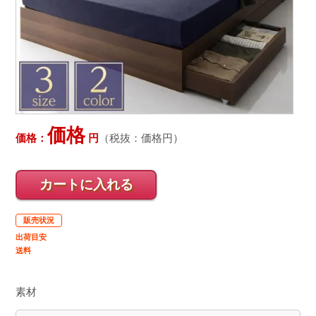
価格
価格：
円
（税抜：
価格
円）
カートに入れる
販売状況
出荷目安
送料
素材