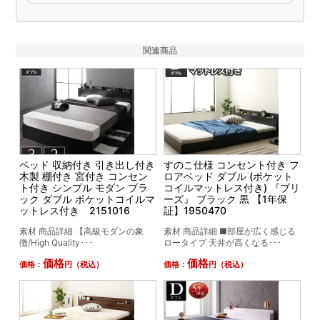
関連商品
ベッド 収納付き 引き出し付き
すのこ仕様 コンセント付き フ
木製 棚付き 宮付き コンセン
ロアベッド ダブル (ポケット
ト付き シンプル モダン ブラ
コイルマットレス付き) 『ブリ
ック ダブル ポケットコイルマ
ーズ』 ブラック 黒 【1年保
ットレス付き 2151016
証】1950470
素材 商品詳細 【高級モダンの象
素材 商品詳細 ■部屋が広く感じる
徴/High Quality･･･
ロータイプ 天井が高くなる･･･
価格
価格
価格：
円（税込）
価格：
円（税込）