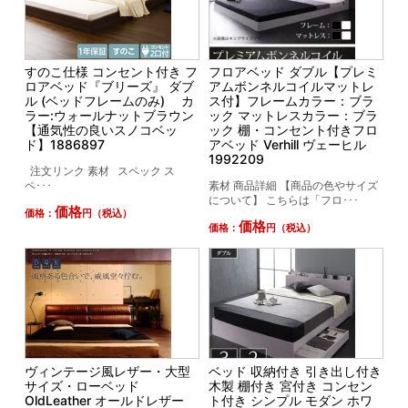
すのこ仕様 コンセント付き フ
フロアベッド ダブル【プレミ
ロアベッド『ブリーズ』 ダブ
アムボンネルコイルマットレ
ル (ベッドフレームのみ) カ
ス付】フレームカラー：ブラ
ラー:ウォールナットブラウン
ック マットレスカラー：ブラ
【通気性の良いスノコベッ
ック 棚・コンセント付きフロ
ド】1886897
アベッド Verhill ヴェーヒル
1992209
注文リンク 素材 スペック ス
ペ･･･
素材 商品詳細 【商品の色やサイズ
について】 こちらは「フロ･･･
価格
価格：
円（税込）
価格
価格：
円（税込）
ヴィンテージ風レザー・大型
ベッド 収納付き 引き出し付き
サイズ・ローベッド
木製 棚付き 宮付き コンセン
OldLeather オールドレザー
ト付き シンプル モダン ホワ