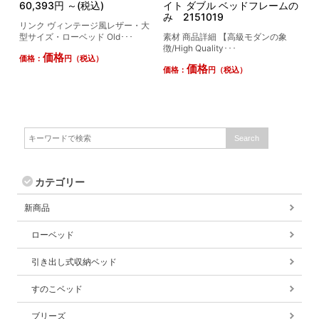
60,393円 ～(税込)
イト ダブル ベッドフレームの
み 2151019
リンク ヴィンテージ風レザー・大
型サイズ・ローベッド Old･･･
素材 商品詳細 【高級モダンの象
徴/High Quality･･･
価格
価格：
円（税込）
価格
価格：
円（税込）
カテゴリー
新商品
ローベッド
引き出し式収納ベッド
すのこベッド
ブリーズ